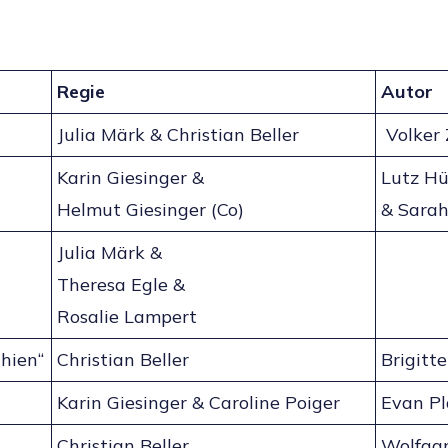
Regie
Autor
Julia Märk & Christian Beller
Volker Z
Karin Giesinger &
Lutz H
Helmut Giesinger (Co)
& Sara
Julia Märk &
Theresa Egle &
Rosalie Lampert
hien“
Christian Beller
Brigitt
Karin Giesinger & Caroline Poiger
Evan Pl
Christian Beller
Wolfga