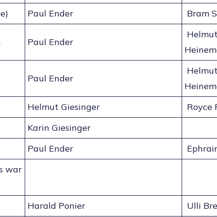
e)
Paul Ender
Bram S
Helmu
h
Paul Ender
Heinem
Helmu
h
Paul Ender
Heinem
Helmut Giesinger
Royce 
Karin Giesinger
Paul Ender
Ephrai
es war
Harald Ponier
Ulli Br